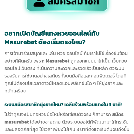
อยากเปิดบัญชีแทงหวยออนไลน์กับ
Masurebet ต้องเริ่มตรงไหน?
การเข้ามาร่วมสนุกและ เล่น หวย ออนไลน์ กับเราไม่ใช่เรื่องซับซ้อน
อย่างที่คิดครับ เพราะ
Masurebet
ถูกออกแบบมาให้เป็น เว็บหวย
ออนไลน์เว็บตรง ที่เน้นความสะดวกและรวดเร็วเป็นหลัก ตัวระบบ
รองรับการใช้งานอย่างเสถียรทั้งบนมือถือและคอมพิวเตอร์ โดยที่
คุณไม่ต้องเสียเวลาดาวน์โหลดแอปพลิเคชันใด ๆ ให้ยุ่งยากและ
หนักเครื่อง
ระบบสมัครสมาชิกยุ่งยากไหม? เคลียร์จบพร้อมแทงใน 3 นาที!
ไม่ว่าคุณจะเป็นคอหวยมือใหม่หรือเซียนตัวจริง ก็สามารถ
สมัคร
masurebet
ได้อย่างง่ายดาย ด้วยระบบออโต้ที่พัฒนามาให้กระชับ
และปลอดภัยที่สุด ใช้เวลาเพียงไม่เกิน 3 นาทีตั้งแต่เริ่มต้นจนถึงขั้น