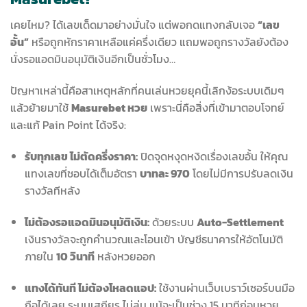
เคยไหม? ได้เลขเด็ดมาอย่างมั่นใจ แต่พอกดแทงกลับเจอ
“เลข
อั้น”
หรือถูกหักราคาเหลือแค่ครึ่งเดียว แถมพอถูกรางวัลยังต้อง
นั่งรอแอดมินอนุมัติเงินอีกเป็นชั่วโมง…
ปัญหาเหล่านี้คือสาเหตุหลักที่คนเล่นหวยยุคนี้เลิกง้อระบบเดิมๆ
แล้วย้ายมาใช้
Masurebet หวย
เพราะนี่คือสิ่งที่เข้ามาตอบโจทย์
และแก้ Pain Point ได้จริง:
รับทุกเลข ไม่ตัดครึ่งราคา:
ปิดจุดหงุดหงิดเรื่องเลขอั้น ให้คุณ
แทงเลขที่ชอบได้เต็มอัตรา
บาทละ 970
โดยไม่มีการปรับลดเงิน
รางวัลทีหลัง
ไม่ต้องรอแอดมินอนุมัติเงิน:
ด้วยระบบ
Auto-Settlement
เงินรางวัลจะถูกคำนวณและโอนเข้า บัญชีธนาคารให้อัตโนมัติ
ภายใน
10 วินาที
หลังหวยออก
แทงได้ทันที ไม่ต้องโหลดแอป:
ใช้งานผ่านเว็บเบราว์เซอร์บนมือ
ถือได้เลย ระบบเสถียร ไม่ล่ม แม้จะเป็นช่วง 15 นาทีก่อนหวย