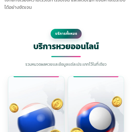
ได้อย่างชัดเจน
บริการทั้งหมด
บริการหวยออนไลน์
รวมหมวดผลหวยและข้อมูลแต่ละประเภทไว้ในที่เดียว