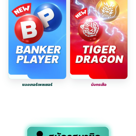
แบงเกอร์เพลเยอร์
มังกรเสือ