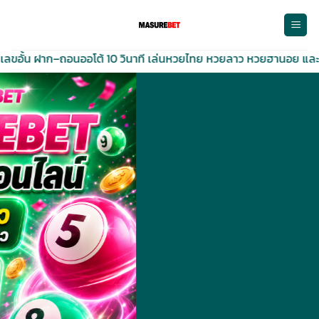
ข้าม
ไป
ยัง
10 วินาที เล่นหวยไทย หวยลาว หวยฮานอย และยี่กีได้ตลอด 24 ชั่วโมง
เนื้อหา