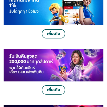
เพิ่มเติม
เพิ่มเติม