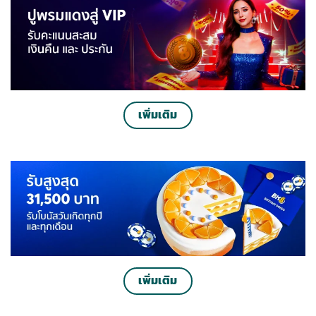
เพิ่มเติม
เพิ่มเติม