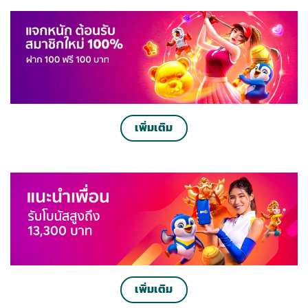
เพิ่มเติม
เพิ่มเติม